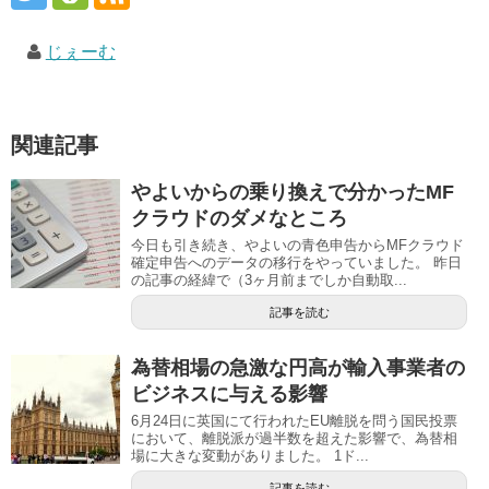
じぇーむ
関連記事
やよいからの乗り換えで分かったMF
クラウドのダメなところ
今日も引き続き、やよいの青色申告からMFクラウド
確定申告へのデータの移行をやっていました。 昨日
の記事の経緯で（3ヶ月前までしか自動取...
記事を読む
為替相場の急激な円高が輸入事業者の
ビジネスに与える影響
6月24日に英国にて行われたEU離脱を問う国民投票
において、離脱派が過半数を超えた影響で、為替相
場に大きな変動がありました。 1ド...
記事を読む