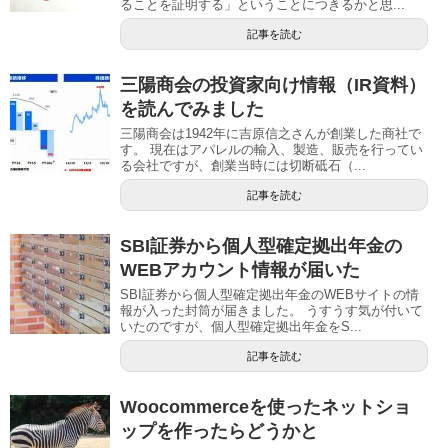
ることを証明する」ということにつきるかと思...
記事を読む
三陽商会の投資家向け情報（IR資料）
を読んでみました
三陽商会は1942年に吉原信之さんが創業した商社で
す。 現在はアパレルの輸入、製造、販売を行ってい
る会社ですが、創業当時には切断砥石（...
記事を読む
SBI証券から個人型確定拠出年金の
WEBアカウント情報が届いた
SBI証券から個人型確定拠出年金のWEBサイトの情
報が入った封筒が届きました。 うすうす気が付いて
いたのですが、個人型確定拠出年金をS...
記事を読む
Woocommerceを使ったネットショ
ップを作ったらどうかと