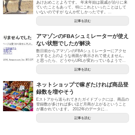
あけおめことよろです。 年末年始は親戚が泊りに来
ていたこともあって、特にこれといったことはして
いないのですが なんか忙しかったです。...
記事を読む
アマゾンのFBAシュミレーターが使え
ない状態でしたが解決
数日前からアマゾンのFBAシュミレーターにアクセ
スすると上のような画面が表示されて使えません。
と思ったら、どうやらURLが変わっているようで...
記事を読む
ネットショップで稼ぎたければ商品登
録数を増やそう
Eストアから送られてきたガイドブックには、商品の
登録数が多ければ多いほど月商が上がるということ
が書かれています。 2012年のデータに...
記事を読む