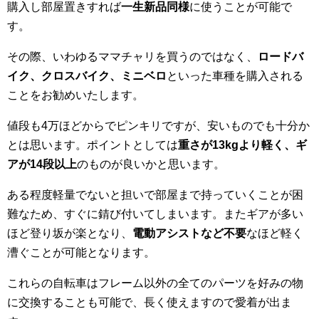
購入し部屋置きすれば
一生新品同様
に使うことが可能で
す。
その際、いわゆるママチャリを買うのではなく、
ロードバ
イク、クロスバイク、ミニベロ
といった車種を購入される
ことをお勧めいたします。
値段も4万ほどからでピンキリですが、安いものでも十分か
とは思います。ポイントとしては
重さが13kgより軽く、ギ
アが14段以上
のものが良いかと思います。
ある程度軽量でないと担いで部屋まで持っていくことが困
難なため、すぐに錆び付いてしまいます。またギアが多い
ほど登り坂が楽となり、
電動アシストなど不要
なほど軽く
漕ぐことが可能となります。
これらの自転車はフレーム以外の全てのパーツを好みの物
に交換することも可能で、長く使えますので愛着が出ま