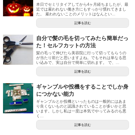
本日でセミリタイアしてから4ヶ月経ちましたが、最
近では雇われない働き方にもすっかり慣れてきまし
た。 雇われないことのメリットはなんとい...
記事を読む
自分で髪の毛を切ってみたら簡単だっ
た！セルフカットの方法
髪の毛って伸びたら美容院に行って切ってもらうの
が当たり前だと思いますよね。でもそれは単なる思
い込みで、実は自分で簡単に切れます。 で、...
記事を読む
ギャンブルや投機をすることでしか身
につかない能力
ギャンブルとか投機といったものは一般的にはあま
り良くないものと認識されていることが多いかと思
います。しかし私は一度は本気でやってみるのも悪
く...
記事を読む