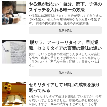
やる気が出ない！自分、部下、子供の
スイッチを入れる唯一の方法
やる気には2種類あります。自分が楽しくて自ら進ん
でやる気と、他人から無理矢理やらされるやる気で
す。 前者を内発的動機、後者を外発的動機...
記事を読む
​ 脱サラ、アーリーリタイア、早期退
職、セミリタイアの言葉の意味の違い
脱サラというと都会の生活にうんざりした人が会社
を辞め、山奥で手打ちそば屋やペンション経営をし
て失敗したり、不毛な土地を開墾して農業をやるよ
う...
記事を読む
セミリタイアして1年目の成果を振り
返ってみる
7月からセミリタイア生活を開始していますが、今年
も残りわずかとなりました。以前の記事と被る部分
がありますが、今年の成果をまとめておこうと思