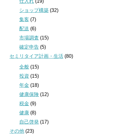
仕入れ
(19)
ショップ構築
(32)
集客
(7)
配送
(6)
市場調査
(15)
確定申告
(5)
セミリタイア計画・生活
(80)
全般
(15)
投資
(15)
年金
(18)
健康保険
(12)
税金
(9)
健康
(8)
自己啓発
(17)
その他
(23)