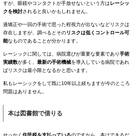
すが、眼鏡やコンタクトが手放せないという方は
レーシッ
クを検討
されると良いかもしれません。
過矯正や一回の手術で思った程視力が出ないなどリスクは
存在しますが、調べるとその
リスクは低くコントロール可
能
なものであることが分かります。
レーシックに関しては、病院選びが重要な要素であり
手術
実績数
が多く、
最新の手術機械
を導入している病院であれ
ばリスクは最小限となるかと思います。
私もレーシックをして既に10年以上経ちますが今のところ
問題はありません。
本は図書館で借りる
せっかく
住民税を支払っている
のですから、本はできるだ