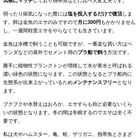
気候にマッチ
しており熱帯魚などに比べ大変丈夫です。
弱ったり病気になった際には
塩を投入するだけで復活
しま
す。餌は金魚のエサのみですので
月に300円
もかかりません
し、一週間程度エサをやらなくても生きています。
金魚は水槽で飼うことも可能ですが、一番楽な買い方はベ
ランダなどの屋外でセメント用の
プラ船で飼う
方法です。
勝手に植物性プランクトンが増殖して水が青水と呼ばれる
濃い緑色の状態になります。この状態となるとプラ船内に
生態系が出来上がっているため
メンテナンスフリー
となり
ます。
ブクブクや水替えはおろか、エサすらも殆ど必要ないくら
いの状態となります。冬の間は冬眠するのでエサは全く不
要です。
私は犬やハムスター、亀、蛙、ザリガニ、熱帯魚とさまざ