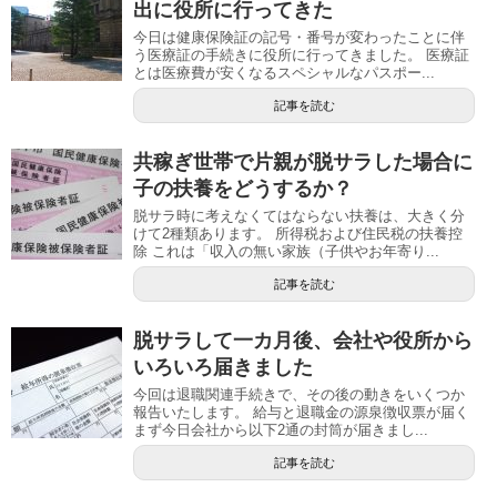
出に役所に行ってきた
今日は健康保険証の記号・番号が変わったことに伴
う医療証の手続きに役所に行ってきました。 医療証
とは医療費が安くなるスペシャルなパスポー...
記事を読む
共稼ぎ世帯で片親が脱サラした場合に
子の扶養をどうするか？
脱サラ時に考えなくてはならない扶養は、大きく分
けて2種類あります。 所得税および住民税の扶養控
除 これは「収入の無い家族（子供やお年寄り...
記事を読む
脱サラして一カ月後、会社や役所から
いろいろ届きました
今回は退職関連手続きで、その後の動きをいくつか
報告いたします。 給与と退職金の源泉徴収票が届く
まず今日会社から以下2通の封筒が届きまし...
記事を読む