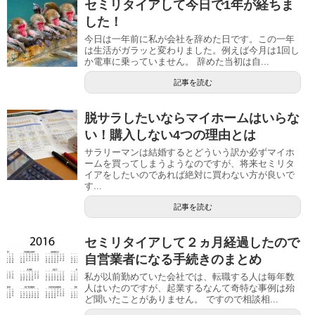
セミリタイアして今日で1年が経ちま
した！
今日は一年前に私が会社を辞めた日です。この一年
は生活がガラッと変わりました。例えば今月は1回し
か電車に乗っていません。 辞めた当初は自...
記事を読む
脱サラしたいならマイホームはいらな
い！購入しない4つの理由とは
サラリーマンは結婚するとどういう訳か必ずマイホ
ームを買ってしまうようなのですが、将来セミリタ
イアをしたいのであれば絶対に買わない方が良いで
す...
記事を読む
セミリタイアして２ヵ月経過したので
自営業者になる手続きのまとめ
私が以前勤めていた会社では、転職する人は毎年数
人はいたのですが、起業するなんて奇特な事例は殆
ど聞いたことがありません。 ですので相談相...