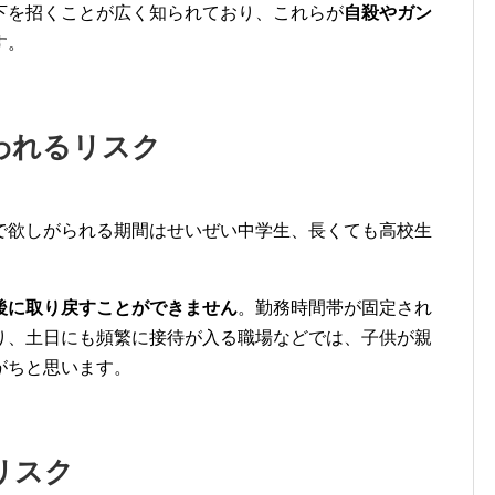
下を招くことが広く知られており、これらが
自殺やガン
す。
われるリスク
で欲しがられる期間はせい
ぜい中学生、長くても高校生
後に取り戻すことができません
。
勤務時間帯が固定され
り、土日にも
頻繁に接待が入る職場などでは、子供が親
がちと思います。
リスク