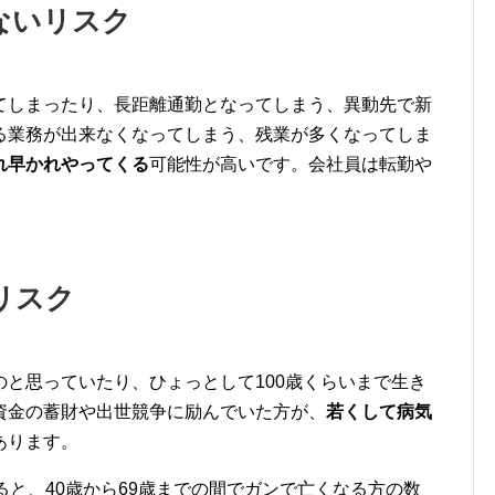
ないリスク
てしまったり、
長距離通勤となってしまう、
異動先で新
る業務が出来なくなってしまう、
残業が多くなってしま
れ早かれやってくる
可能性が高いです。
会社員は転勤や
リスク
のと思っていたり、
ひょっとして100歳くらいまで生き
資金の蓄財や出世競争に励んでいた方が、
若くして病気
あります。
ると、
40歳から69歳までの間でガンで亡くなる方の数