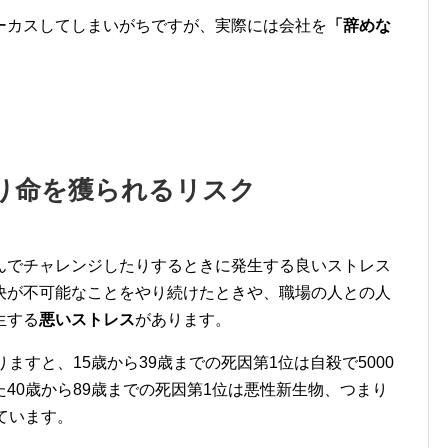
ーカスしてしまいがちですが、
実際には会社を
「辞めな
り命を獲られるリスク
んでチ
ャレンジしたりするときに発生する良いストレス
決が不可能なことをや
り続けたときや、職場の人との人
生する
悪いストレス
があります。
ますと、15歳から39歳
までの死因第1位は自殺で5000
た40歳から89歳までの死因第1位は悪性新生物、つまり
ています。