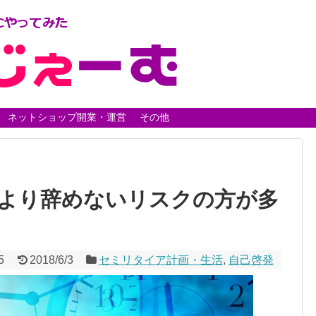
ネットショップ開業・運営
その他
より辞めないリスクの方が多
5
2018/6/3
セミリタイア計画・生活
,
自己啓発