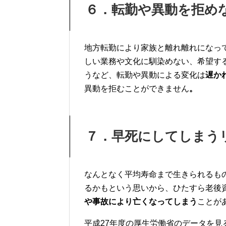
６．転勤や異動を拒め
地方転勤により家族と離れ離れになっ
しい業務や文化に馴染めない、
希望す
うなど、
転勤や異動による変化は
遅か
異動を拒むことができません
。
７．早死にしてしまう
なんとなく平均寿命まで生きられるも
るかもという思いから、ひたすら
老後
や事故により亡くなってしまう
ことが
平成27年度の厚生労働省のデータを見