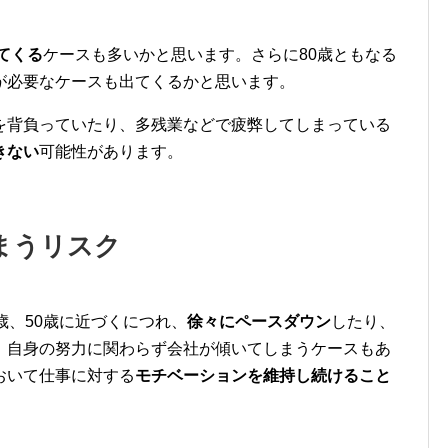
てくる
ケースも多いかと
思います。
さらに80歳ともなる
が必要
なケースも出てくるかと思います。
を背負っていたり、多残業などで疲弊してしまっている
きない
可能性があります。
まうリスク
歳、
50歳に近づくにつれ、
徐々にペースダウン
したり、
。
自身の努力に関わらず会社が傾いてしまうケースもあ
おいて仕事に対する
モチベーションを維持し続けること