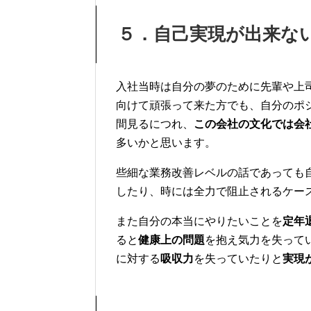
５．自己実現が出来な
入社当時は自分の夢のために先輩や上
向けて頑張って来た方でも、
自分のポ
間見るにつれ、
この会社の文化では会
多いかと思います。
些細な業務改善レベルの話であっても
したり、時には
全力で阻止されるケー
また自分の本当にやりたいことを
定年
ると
健康上の問題
を抱え気力を失って
に対する
吸収力
を失っていたりと
実現