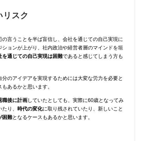
いリスク
司の言うことを半ば盲信し、
会社を通じての自己実現に
ジションが上がり、
社内政治や経営者層のマインドを垣
社を通じての自己実現は困難
であると感じてしまう方も
自分のアイデアを実現す
るためには大変な労力を必要と
スもあるかと思います。
退職後に計画
していたとしても、
実際に60歳となってみ
い
たり、
時代の変化
に取り残されていたり、
新しいこと
が困難
となるケースもあるかと思います。