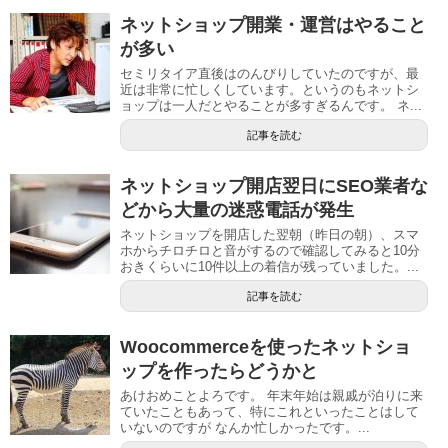
ネットショップ開業・運営はやること
が多い
セミリタイア直後はのんびりしていたのですが、最
近は非常に忙しくしています。というのもネットシ
ョップは一人だとやることが多すぎるんです。 ネ...
記事を読む
ネットショップ開店翌日にSEO業者な
どから大量の迷惑電話が発生
ネットショップを開店した翌朝（昨日の朝）、スマ
ホからチロチロと音がするので確認してみると10分
おきくらいに10件以上の着信が残っていました。...
記事を読む
Woocommerceを使ったネットショ
ップを作ったらどうかと
あけおめことよろです。 年末年始は親戚が泊りに来
ていたこともあって、特にこれといったことはして
いないのですが なんか忙しかったです。...