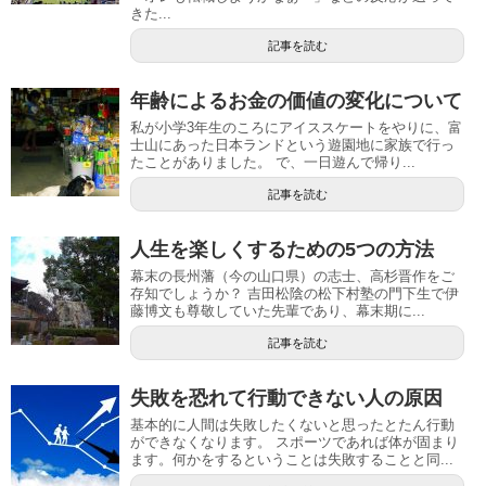
きた...
記事を読む
年齢によるお金の価値の変化について
私が小学3年生のころにアイススケートをやりに、富
士山にあった日本ランドという遊園地に家族で行っ
たことがありました。 で、一日遊んで帰り...
記事を読む
人生を楽しくするための5つの方法
幕末の長州藩（今の山口県）の志士、高杉晋作をご
存知でしょうか？ 吉田松陰の松下村塾の門下生で伊
藤博文も尊敬していた先輩であり、幕末期に...
記事を読む
失敗を恐れて行動できない人の原因
基本的に人間は失敗したくないと思ったとたん行動
ができなくなります。 スポーツであれば体が固まり
ます。何かをするということは失敗することと同...