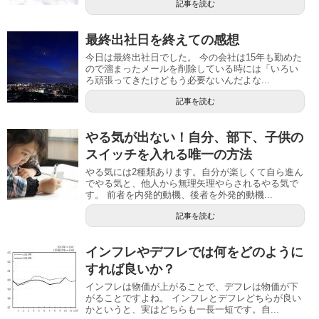
記事を読む
最終出社日を終えての感想
今日は最終出社日でした。 今の会社は15年も勤めた
ので溜まったメールを削除している時には「いろい
ろ頑張ってきたけどもう必要ないんだよな...
記事を読む
やる気が出ない！自分、部下、子供の
スイッチを入れる唯一の方法
やる気には2種類あります。自分が楽しくて自ら進ん
でやる気と、他人から無理矢理やらされるやる気で
す。 前者を内発的動機、後者を外発的動機...
記事を読む
インフレやデフレでは何をどのように
すれば良いか？
インフレは物価が上がることで、デフレは物価が下
がることですよね。 インフレとデフレどちらが良い
かというと、実はどちらも一長一短です。自...