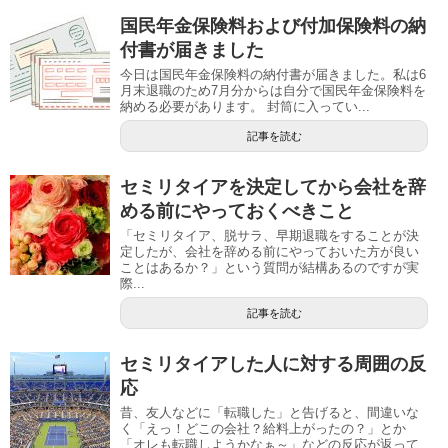
国民年金保険料および付加保険料の納
付書が届きました
今日は国民年金保険料の納付書が届きました。私は6
月末退職のため7月分からは自分で国民年金保険料を
納める必要があります。 封筒に入ってい...
記事を読む
セミリタイアを決定してから会社を辞
める前にやっておくべきこと
「セミリタイア、脱サラ、早期退職をすることが決
定したが、会社を辞める前にやっておいた方が良い
ことはあるか？」という質問が結構あるのですが実
際...
記事を読む
セミリタイアした人に対する周囲の反
応
昔、友人などに「転職した」と告げると、間違いな
く「えっ！どこの会社？給料上がったの？」とか
「オレも転職しようかなぁ～」などの反応が返って