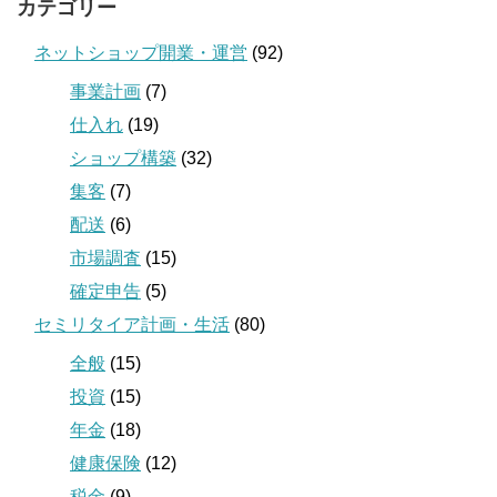
カテゴリー
ネットショップ開業・運営
(92)
事業計画
(7)
仕入れ
(19)
ショップ構築
(32)
集客
(7)
配送
(6)
市場調査
(15)
確定申告
(5)
セミリタイア計画・生活
(80)
全般
(15)
投資
(15)
年金
(18)
健康保険
(12)
税金
(9)